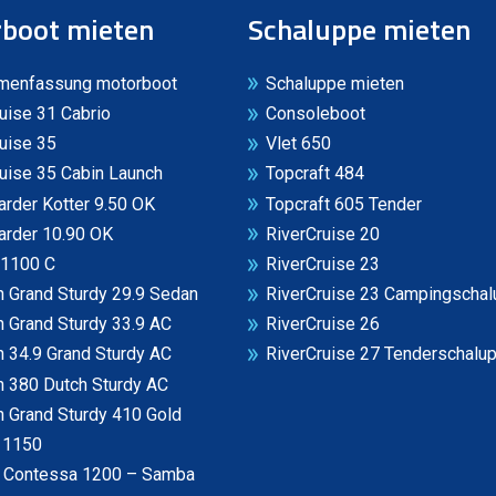
boot mieten
Schaluppe mieten
enfassung motorboot
Schaluppe mieten
uise 31 Cabrio
Consoleboot
uise 35
Vlet 650
uise 35 Cabin Launch
Topcraft 484
rder Kotter 9.50 OK
Topcraft 605 Tender
arder 10.90 OK
RiverCruise 20
 1100 C
RiverCruise 23
 Grand Sturdy 29.9 Sedan
RiverCruise 23 Campingscha
 Grand Sturdy 33.9 AC
RiverCruise 26
 34.9 Grand Sturdy AC
RiverCruise 27 Tenderschalu
n 380 Dutch Sturdy AC
 Grand Sturdy 410 Gold
 1150
n Contessa 1200 – Samba