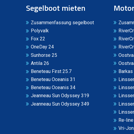
Segelboot mieten
Motor
Zusammenfassung segelboot
Zusamm
Polyvalk
RiverCr
Fox 22
RiverCr
OneDay 24
RiverCr
Sunhorse 25
Oostvaa
Antila 26
Oostva
Beneteau First 25.7
Barkas
Beneteau Oceanis 31
Linssen
Beneteau Oceanis 34
Linssen
Jeanneau Sun Odyssey 319
Linssen
Jeanneau Sun Odyssey 349
Linsse
Linssen
Re-line
Vri-Jo