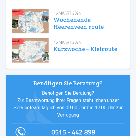
15 MAART 2024
Wochenende –
Heerenveen route
15 MAART 2024
Kürzwoche – Kleiroute
Benötigen Sie Beratung?
Benötigen Sie Beratung?
Zur Beantwortung ihrer Fragen steht Inhen unser
Serviceteam täglich von 09.00 Uhr bis 17.00 Uhr zur
Verfügung
0515 - 442 898